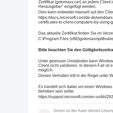
Zertifikat (gotomaxx.cer) an jedem Client 
Herausgeber" eingefügt werden.
Dies kann entweder manuell auf den Clien
https://docs.microsoft.com/de-de/windows-s
certificates-to-client-computers-by-using-
Das aktuelle Zertifikat finden Sie im Verz
C:\Program Files (x86)\gotomaxx\pdfmaile
Bitte beachten Sie den Gültigkeitszeitr
Unter gewissen Umständen kann Windows di
Client nicht validieren. In diesem Fall is
möglich.
Dieses Verhalten tritt in der Regel unte
Es handelt sich dabei um einen Windows Fe
behoben sein sollte:
https://support.microsoft.com/en-us/kb/2
Simon ist der Autor dieses Lösung