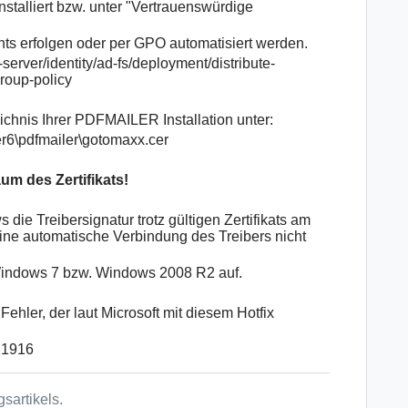
installiert bzw. unter "Vertrauenswürdige
ts erfolgen oder per GPO automatisiert werden.
erver/identity/ad-fs/deployment/distribute-
group-policy
eichnis Ihrer PDFMAILER Installation unter:
r6\pdfmailer\gotomaxx.cer
aum des Zertifikats!
e Treibersignatur trotz gültigen Zertifikats am
t eine automatische Verbindung des Treibers nicht
r Windows 7 bzw. Windows 2008 R2 auf.
hler, der laut Microsoft mit diesem Hotfix
921916
sartikels.